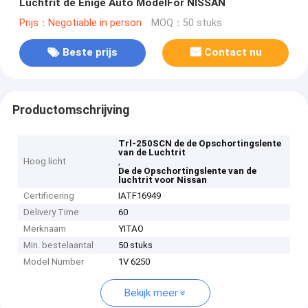
Luchtrit de Enige Auto ModelFor NISSAN
Prijs：Negotiable in person
MOQ：50 stuks
Beste prijs
Contact nu
Productomschrijving
Trl-250SCN de de Opschortingslente
van de Luchtrit
Hoog licht
,
De de Opschortingslente van de
luchtrit voor Nissan
Certificering
IATF16949
Delivery Time
60
Merknaam
YITAO
Min. bestelaantal
50 stuks
Model Number
1V 6250
Bekijk meer