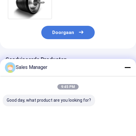
Luchtrit de Enige Auto
ModelFor NISSAN
Doorgaan
Geadviseerde Producten
Sales Manager
9:45 PM
Good day, what product are you looking for?
De rubber Dubbele
De dubbele
Stabiele
Ingewikkelde
Ingewikkelde Lente
luchtophangin
Luchtlente voor
van de
aanhangwagen
Aanhangwagen
Aanhangwagenlucht
vervanging Fir