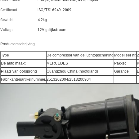
Hoofdmarkt:
Europa, Noord-Amerika, Azië, Japan
Certificaat:
ISO/TS16949: 2009
Gewicht:
4.2kg
Voltage:
12V gelijkstroom
Productomschrijving
Type
De compressor van de luchtopschorting
Modelleer nr.
2
De auto maakt
MERCEDES
Pakket
K
Plaats van oorsprong
Guangzhou China (hoofdland)
Garantie
É
Fabrikantenartikelnummer.
2513202004/2513200904