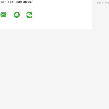
,
label:
De Opschortingscompressor van de Infinitiqx56 Lucht
7L0698007D de luch
7L0698007D-de opschortingscompressor van de audiq7 lucht
Contactgegevens
Direct Stu
YITAO AIR SPRING GROUP
Contactpersoon:
Brant
Tel.:
+86 13005380857