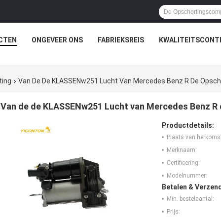
CTEN
ONGEVEER ONS
FABRIEKSREIS
KWALITEITSCONT
ting
Van De De KLASSENw251 Lucht Van Mercedes Benz R De Opsc
Van de de KLASSENw251 Lucht van Mercedes Benz R
Productdetails:
Plaats van herkoms
Merknaam:
Certificering:
Modelnummer:
Betalen & Verzen
Min. bestelaantal:
Prijs: