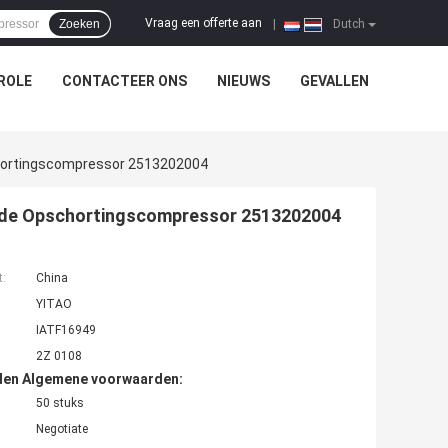
Vraag een offerte aan
Zoeken
|
Dutch
ROLE
CONTACTEER ONS
NIEUWS
GEVALLEN
hortingscompressor 2513202004
 de Opschortingscompressor 2513202004
t:
China
YITAO
IATF16949
2Z 0108
den Algemene voorwaarden:
50 stuks
Negotiate