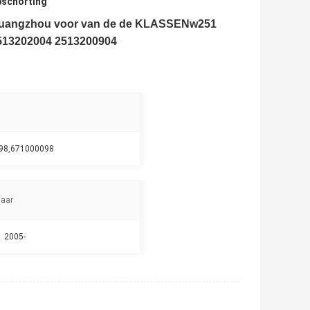
pschorting
nguangzhou voor van de de KLASSENw251
2513202004 2513200904
098,671000098
Jaar
2005-