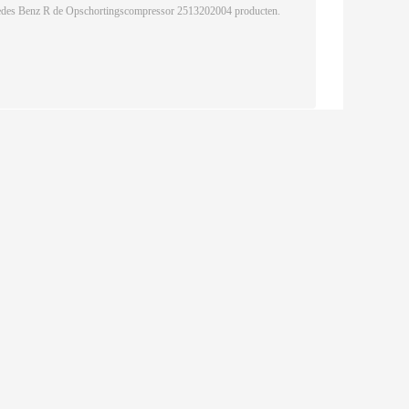
,
tkussens van de luchtcompressor
ur uw aanvraag naar ons