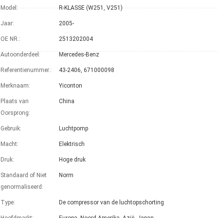
Model:
R-KLASSE (W251, V251)
Jaar:
2005-
OE NR.:
2513202004
Autoonderdeel:
Mercedes-Benz
Referentienummer.:
43-2406, 671000098
Merknaam:
Yiconton
Plaats van
China
Oorsprong:
Gebruik:
Luchtpomp
Macht:
Elektrisch
Druk:
Hoge druk
Standaard of Niet
Norm
genormaliseerd:
Type:
De compressor van de luchtopschorting