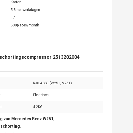
Karton
5-8 het werkdagen
T/T
500pieces/month
pschortingscompressor 2513202004
R-KLASSE (W251, V251)
:
Elektrisch
t:
4.2KG
ng van Mercedes Benz W251
,
pschorting
,