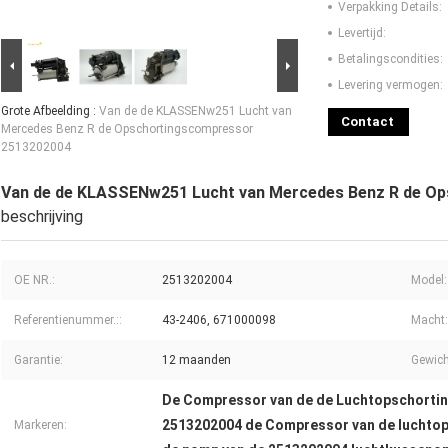
Verpakking Details:
Levertijd:
Betalingscondities:
Levering vermogen:
Grote Afbeelding :
Van de de KLASSENw251 Lucht van
Contact
Mercedes Benz R de Opschortingscompressor
2513202004
Van de de KLASSENw251 Lucht van Mercedes Benz R de O
beschrijving
OE NR.:
2513202004
Model:
Referentienummer.::
43-2406, 671000098
Macht:
Garantie:
12 maanden
Gewich
De Compressor van de de Luchtopschorti
2513202004 de Compressor van de luchto
Markeren: