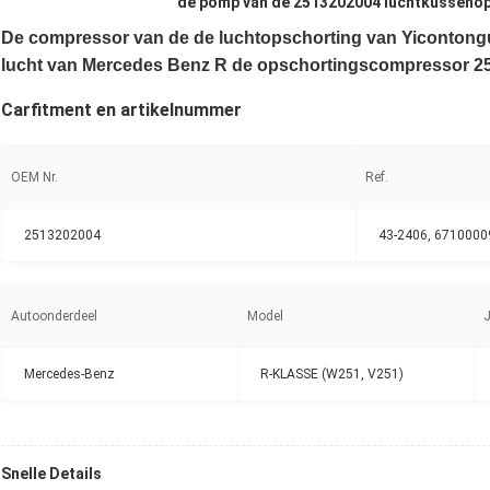
de pomp van de 2513202004 luchtkusseno
De compressor van de de luchtopschorting van Yiconto
lucht van Mercedes Benz R de opschortingscompressor 
Carfitment en artikelnummer
OEM Nr.
Ref.
2513202004
43-2406, 671000
Autoonderdeel
Model
Mercedes-Benz
R-KLASSE (W251, V251)
Snelle Details