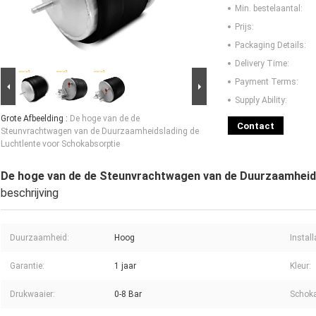
Min. bestelaantal:
Prijs:
Packaging Details:
Delivery Time:
Payment Terms:
Supply Ability:
Grote Afbeelding :
De hoge van de de
Contact
Steunvrachtwagen van de Duurzaamheidslading de
Luchtlente voor Schokabsorptie
De hoge van de de Steunvrachtwagen van de Duurzaamheids
beschrijving
Duurzaamheid:
Hoog
Install
Garantie:
1 jaar
Kleur:
Drukwaaier:
0-8 Bar
Schoka