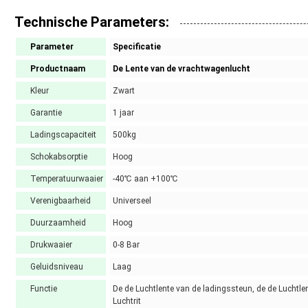
Technische Parameters:
Parameter
Specificatie
Productnaam
De Lente van de vrachtwagenlucht
Kleur
Zwart
Garantie
1 jaar
Ladingscapaciteit
500kg
Schokabsorptie
Hoog
Temperatuurwaaier
-40℃ aan +100℃
Verenigbaarheid
Universeel
Duurzaamheid
Hoog
Drukwaaier
0-8 Bar
Geluidsniveau
Laag
Functie
De de Luchtlente van de ladingssteun, de de Luchtl
Luchtrit