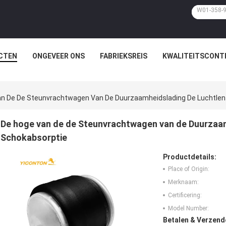
CTEN
ONGEVEER ONS
FABRIEKSREIS
KWALITEITSCONT
n De De Steunvrachtwagen Van De Duurzaamheidslading De Luchtlen
De hoge van de de Steunvrachtwagen van de Duurzaam
Schokabsorptie
Productdetails:
Place of Origin:
Merknaam:
Certificering:
Model Number:
Betalen & Verzen