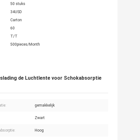
50 stuks
34USD
Carton
60
T/T
500pieces/Month
lading de Luchtlente voor Schokabsorptie
atie:
gemakkelijk
Zwart
bsorptie:
Hoog