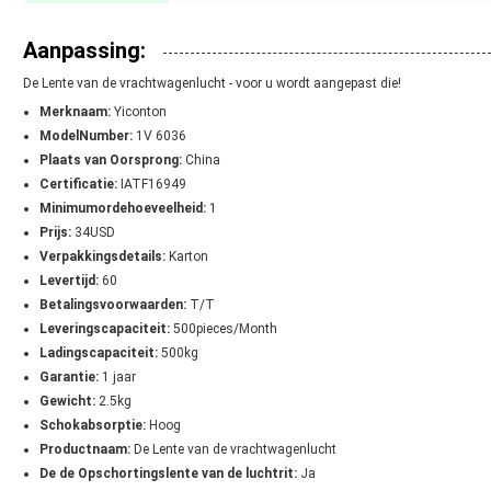
Aanpassing:
De Lente van de vrachtwagenlucht - voor u wordt aangepast die!
Merknaam:
Yiconton
ModelNumber:
1V 6036
Plaats van Oorsprong:
China
Certificatie:
IATF16949
Minimumordehoeveelheid:
1
Prijs:
34USD
Verpakkingsdetails:
Karton
Levertijd:
60
Betalingsvoorwaarden:
T/T
Leveringscapaciteit:
500pieces/Month
Ladingscapaciteit:
500kg
Garantie:
1 jaar
Gewicht:
2.5kg
Schokabsorptie:
Hoog
Productnaam:
De Lente van de vrachtwagenlucht
De de Opschortingslente van de luchtrit:
Ja