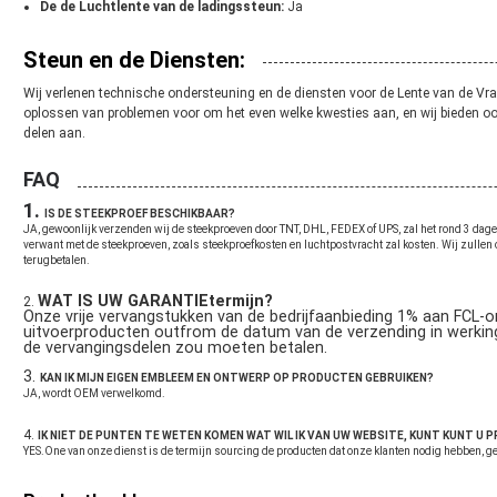
De de Luchtlente van de ladingssteun:
Ja
Steun en de Diensten:
Wij verlenen technische ondersteuning en de diensten voor de Lente van de Vra
oplossen van problemen voor om het even welke kwesties aan, en wij bieden o
delen aan.
FAQ
1.
IS DE STEEKPROEF BESCHIKBAAR?
JA, gewoonlijk verzenden wij de steekproeven door TNT, DHL, FEDEX of UPS, zal het rond 3 dagen
verwant met de steekproeven, zoals steekproefkosten en luchtpostvracht zal kosten. Wij zullen 
terugbetalen.
WAT IS UW GARANTIEtermijn?
2.
Onze vrije vervangstukken van de bedrijfaanbieding 1% aan FCL-
uitvoerproducten outfrom de datum van de verzending in werking 
de vervangingsdelen zou moeten betalen.
3.
KAN IK MIJN EIGEN EMBLEEM EN ONTWERP OP PRODUCTEN GEBRUIKEN?
JA, wordt OEM verwelkomd.
4.
IK NIET DE PUNTEN TE WETEN KOMEN WAT WIL IK VAN UW WEBSITE, KUNT KUNT U
YES.One van onze dienst is de termijn sourcing de producten dat onze klanten nodig hebben, geli