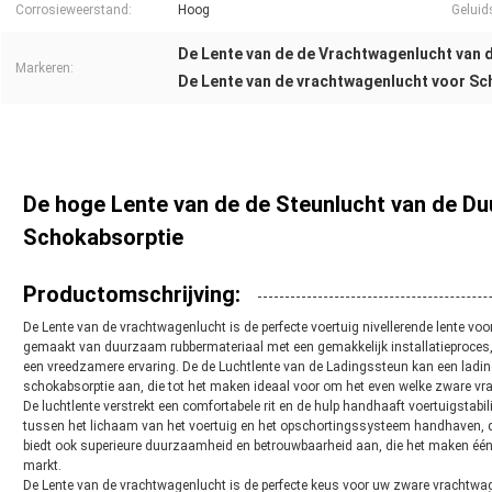
Corrosieweerstand:
Hoog
Geluid
De Lente van de de Vrachtwagenlucht van 
Markeren:
De Lente van de vrachtwagenlucht voor S
De hoge Lente van de de Steunlucht van de D
Schokabsorptie
Productomschrijving:
De Lente van de vrachtwagenlucht is de perfecte voertuig nivellerende lente vo
gemaakt van duurzaam rubbermateriaal met een gemakkelijk installatieproces, 
een vreedzamere ervaring. De de Luchtlente van de Ladingssteun kan een ladin
schokabsorptie aan, die tot het maken ideaal voor om het even welke zware v
De luchtlente verstrekt een comfortabele rit en de hulp handhaaft voertuigstabili
tussen het lichaam van het voertuig en het opschortingssysteem handhaven, die
biedt ook superieure duurzaamheid en betrouwbaarheid aan, die het maken één 
markt.
De Lente van de vrachtwagenlucht is de perfecte keus voor uw zware vrachtwa