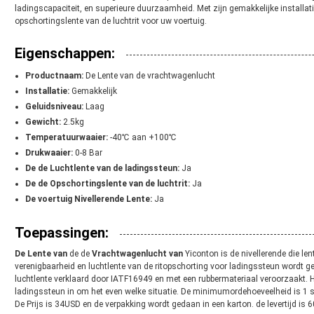
ladingscapaciteit, en superieure duurzaamheid. Met zijn gemakkelijke installati
opschortingslente van de luchtrit voor uw voertuig.
Eigenschappen:
Productnaam:
De Lente van de vrachtwagenlucht
Installatie:
Gemakkelijk
Geluidsniveau:
Laag
Gewicht:
2.5kg
Temperatuurwaaier:
-40℃ aan +100℃
Drukwaaier:
0-8 Bar
De de Luchtlente van de ladingssteun:
Ja
De de Opschortingslente van de luchtrit:
Ja
De voertuig Nivellerende Lente:
Ja
Toepassingen:
De Lente van
de de
Vrachtwagenlucht van
Yiconton is de nivellerende die l
verenigbaarheid en luchtlente van de ritopschorting voor ladingssteun word
luchtlente verklaard door IATF16949 en met een rubbermateriaal veroorzaakt. H
ladingssteun in om het even welke situatie. De minimumordehoeveelheid is 1 
De Prijs is 34USD en de verpakking wordt gedaan in een karton. de levertijd is 