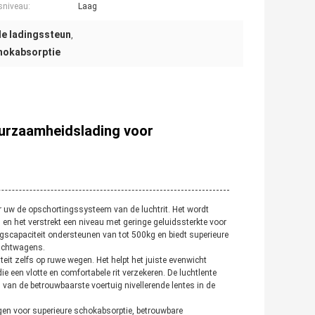
sniveau:
Laag
de ladingssteun
,
chokabsorptie
uurzaamheidslading voor
or uw de opschortingssysteem van de luchtrit. Het wordt
en het verstrekt een niveau met geringe geluidssterkte voor
gscapaciteit ondersteunen van tot 500kg en biedt superieure
rachtwagens.
teit zelfs op ruwe wegen. Het helpt het juiste evenwicht
 een vlotte en comfortabele rit verzekeren. De luchtlente
van de betrouwbaarste voertuig nivellerende lentes in de
gen voor superieure schokabsorptie, betrouwbare