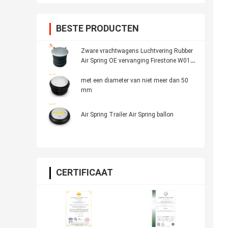
BESTE PRODUCTEN
Zware vrachtwagens Luchtvering Rubber
Air Spring OE vervanging Firestone W01-
358-8050, Dayton 352-8050, AB Vovo
3130498
met een diameter van niet meer dan 50
mm
Air Spring Trailer Air Spring ballon
CERTIFICAAT