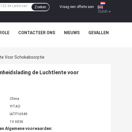
Vraag een offerte aan
Zoeken
|
Dutch
ROLE
CONTACTEER ONS
NIEUWS
GEVALLEN
te Voor Schokabsorptie
heidslading de Luchtlente voor
China
YITAO
IATF16949
1V 6036
den Algemene voorwaarden: