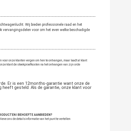
chtwagenlucht. Wij bieden professionele raad en het
ok vervangingsdelen voor om het even welke beschadigde
 voor onze klanten vergen om hen te ontvangen, maar laadt al klant
onze klant de steekproefkosten na het ontvangen van zijn orde
orde. Er is een 12months-garantie want onze de
heeft gesteld. Als de garantie, onze klant voor
 PRODUCTEN I BEHOEFTE AANBIEDEN?
eve ons de detailsinformatie van het punt te vertellen