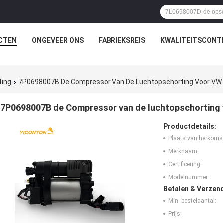
CTEN
ONGEVEER ONS
FABRIEKSREIS
KWALITEITSCONT
ting
7P0698007B De Compressor Van De Luchtopschorting Voor VW
7P0698007B de Compressor van de luchtopschorting
Productdetails:
Plaats van herkoms
Merknaam:
Certificering:
Modelnummer:
Betalen & Verzen
Min. bestelaantal:
Prijs: