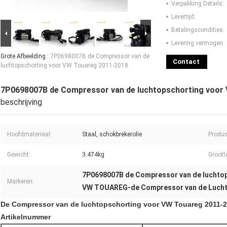
Verpakking Details:
Levertijd:
Betalingscondities:
Levering vermogen:
Grote Afbeelding :
7P0698007B de Compressor van de
Contact
luchtopschorting voor VW Touareg 2011-2018
7P0698007B de Compressor van de luchtopschorting voor
beschrijving
Hoofdmateriaal:
Staal, schokbrekerolie
Produ
Gewicht:
3.474kg
Groott
7P0698007B de Compressor van de luchto
Markeren:
VW TOUAREG-de Compressor van de Lucht
De Compressor van de luchtopschorting voor VW Touareg 2011-
Artikelnummer