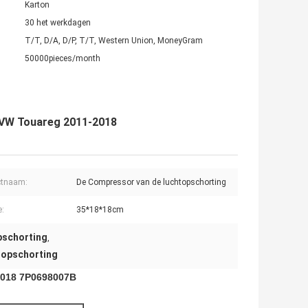
Karton
30 het werkdagen
T/T, D/A, D/P, T/T, Western Union, MoneyGram
50000pieces/month
 VW Touareg 2011-2018
ctnaam:
De Compressor van de luchtopschorting
e:
35*18*18cm
pschorting
,
opschorting
2018 7P0698007B