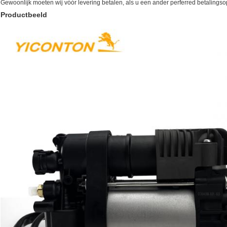
Gewoonlijk moeten wij vóór levering betalen, als u een ander perferred betalingsop
Productbeeld