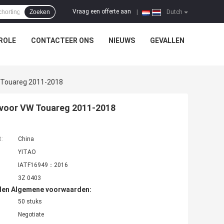
Vraag een offerte aan
Zoeken
|
Dutch
ROLE
CONTACTEER ONS
NIEUWS
GEVALLEN
 Touareg 2011-2018
 voor VW Touareg 2011-2018
t:
China
YITAO
IATF16949：2016
3Z 0403
den Algemene voorwaarden:
50 stuks
Negotiate