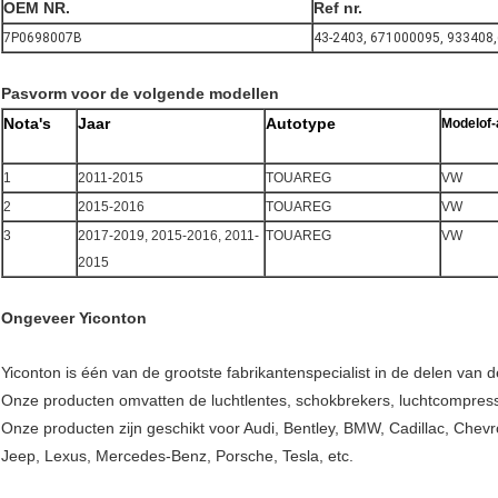
OEM NR.
Ref nr.
7P0698007B
43-2403, 671000095, 933408
Pasvorm voor de volgende modellen
Nota's
Jaar
Autotype
Modelof-
1
2011-2015
TOUAREG
VW
2
2015-2016
TOUAREG
VW
3
2017-2019, 2015-2016, 2011-
TOUAREG
VW
2015
Ongeveer Yiconton
Yiconton is één van de grootste fabrikantenspecialist in de delen van d
Onze producten omvatten de luchtlentes, schokbrekers, luchtcompres
Onze producten zijn geschikt voor Audi, Bentley, BMW, Cadillac, Chevr
Jeep, Lexus, Mercedes-Benz, Porsche, Tesla, etc.