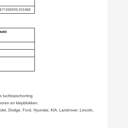
,671000095,933408
auto
e luchtopschorting.
soren en klepblokken.
olet, Dodge, Ford, Hyundai, KIA, Landrover, Lincoln,