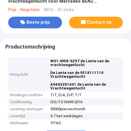
vrachtwagenlucht voor Mercedes BENZ
A9463281401 WABCO 9518111110
Prijs：Negotiate
MOQ：50 stuks
Beste prijs
Contact nu
Productomschrijving
W01-M58-6297 de Lente van de
vrachtwagenlucht
,
De Lente van de 9518111110
Hoog licht
Vrachtwagenlucht
,
A9463281401 de Lente van de
Vrachtwagenlucht
Betalingscondities
T/T, D/A, D/P, T/T
Certificering
ISO/TS16949:2016
Levering vermogen
50000pieces/month
Levertijd
5-7 het werkdagen
Merknaam
YITAO