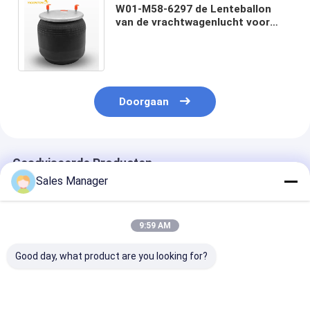
W01-M58-6297 de Lenteballon
van de vrachtwagenlucht voor
Mercedes BENZ A9463281401
WABCO 9518111110
Doorgaan
Geadviseerde Producten
Sales Manager
9:59 AM
Good day, what product are you looking for?
De rubber Dubbele
De dubbele
Stabiele
Ingewikkelde
Ingewikkelde Lente
luchtophangin