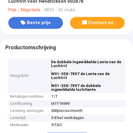
Luchtrit voor Hendrickson 002878
Prijs：Negotiate
MOQ：50 stuks
Beste prijs
Contact nu
Productomschrijving
De dubbele Ingewikkelde Lente van de
Luchtrit
,
W01-358-7897 de Lente van de
Hoog licht
Luchtrit
,
W01-358-7897 de dubbele
ingewikkelde luchtlente
Betalingscondities
T/T
Certificering
IATF16949
Levering vermogen
500pieces/month
Levertijd
5-8 het werkdagen
Merknaam
YITAO