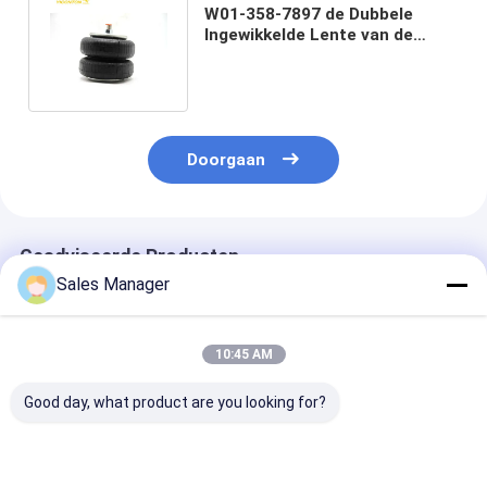
W01-358-7897 de Dubbele
Ingewikkelde Lente van de
Luchtrit voor Hendrickson
002878
Doorgaan
Geadviseerde Producten
Sales Manager
10:45 AM
Good day, what product are you looking for?
Stalen en rubberen
Makkelijke installatie
Luchtlift 8827
vrachtwagen
Truck Air Spring
LoadLifter 50