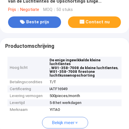
van de Luchtlentes de Opschortings Enige
Ingewikkeld
Prijs：Negotiate
MOQ：50 stuks
Beste prijs
Contact nu
Productomschrijving
De enige ingewikkelde kleine
luchtlentes
Hoog licht
,
,
W01-358-7008 de kleine luchtlentes
W01-358-7008 firestone
luchtkussenopschorting
Betalingscondities
T/T
Certificering
IATF16949
Levering vermogen
500pieces/month
Levertijd
5-8 het werkdagen
Merknaam
YITAO
Bekijk meer