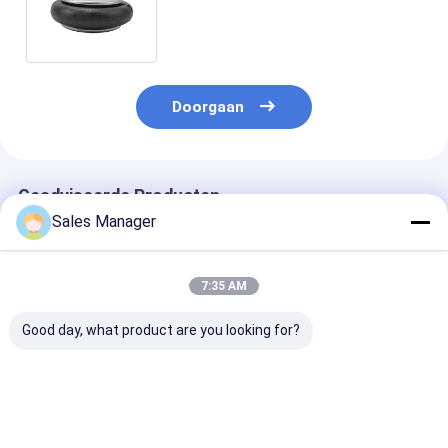
Luchtlentes de Opschortings
Enige Ingewikkeld
Doorgaan
Geadviseerde Producten
Sales Manager
7:35 AM
Good day, what product are you looking for?
FD20019320 de
De enige
Triple Convolu
industriële
Ingewikkelde Rubber
trailer air spri
Luchtlente
Industriële
voor SAMRO
Luchtlente
H2500010