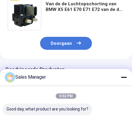
Van de de Luchtopschorting van
BMW X5 E61 E70 E71 E72 van de de
Solenoïdeklep Blok 37206859714
37106789937 37206789937
Doorgaan
Geadviseerde Producten
Sales Manager
5:52 PM
Good day, what product are you looking for?
Van de de Luchtrit
Van de de
3D0616013C he
van Mercedes Benz
Luchtopschorting
van de de