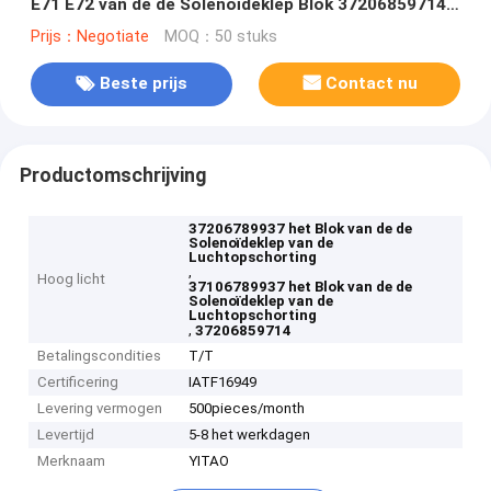
E71 E72 van de de Solenoïdeklep Blok 37206859714
37106789937 37206789937
Prijs：Negotiate
MOQ：50 stuks
Beste prijs
Contact nu
Productomschrijving
37206789937 het Blok van de de
Solenoïdeklep van de
Luchtopschorting
,
Hoog licht
37106789937 het Blok van de de
Solenoïdeklep van de
Luchtopschorting
,
37206859714
Betalingscondities
T/T
Certificering
IATF16949
Levering vermogen
500pieces/month
Levertijd
5-8 het werkdagen
Merknaam
YITAO