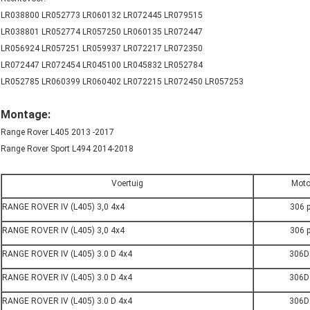
LR038800 LR052773 LR060132 LR072445 LR079515
LR038801 LR052774 LR057250 LR060135 LR072447
LR056924 LR057251 LR059937 LR072217 LR072350
LR072447 LR072454 LR045100 LR045832 LR052784
LR052785 LR060399 LR060402 LR072215 LR072450 LR057253
Montage:
Range Rover L405 2013 -2017
Range Rover Sport L494 2014-2018
Voertuig
Moto
RANGE ROVER IV (L405) 3,0 4x4
306 
RANGE ROVER IV (L405) 3,0 4x4
306 
RANGE ROVER IV (L405) 3.0 D 4x4
306D
RANGE ROVER IV (L405) 3.0 D 4x4
306D
RANGE ROVER IV (L405) 3.0 D 4x4
306D