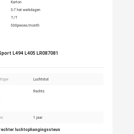
Karton
5-7 het werkdagen
T/T
500pieces/month
 Sport L494 L405 LR087081
ttype:
Luchtstut
Rechts
:
ie:
1 jaar
rechter luchtophangingssteun