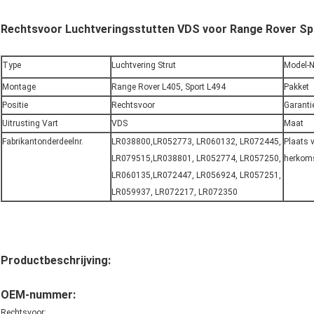
Rechtsvoor Luchtveringsstutten VDS voor Range Rover Sp
Type
Luchtvering Strut
Model-N
Montage
Range Rover L405, Sport L494
Pakket
Positie
Rechtsvoor
Garanti
Uitrusting Vart
VDS
Maat
Fabrikantonderdeelnr.
LR038800,LR052773, LR060132, LR072445,
Plaats 
LR079515,LR038801, LR052774, LR057250,
herkom
LR060135,LR072447, LR056924, LR057251,
LR059937, LR072217, LR072350
Productbeschrijving:
OEM-nummer:
Rechtsvoor: