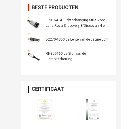
BESTE PRODUCTEN
LR016414 Luchtophanging Strut Voor
Land Rover Discovery 3/Discovery 4 en
Range Rover Sport 2006-2009/2010-
2014 modellen
52270-1350 de Lente van de cabinelucht
RNB50160 de Stut van de
luchtopschorting
CERTIFICAAT