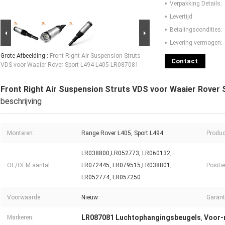
Verpakking Details:
Levertijd:
Betalingscondities:
Levering vermogen:
Grote Afbeelding :
Front Right Air Suspension Struts
Contact
VDS voor Waaier Rover Sport L494 L405 LR087081
Front Right Air Suspension Struts VDS voor Waaier Rover
beschrijving
Monteren:
Range Rover L405, Sport L494
Produc
LR038800,LR052773, LR060132,
OE/OEM aantal:
LR072445, LR079515,LR038801,
Positie
LR052774, LR057250
Voorwaarde:
Nieuw
Garant
LR087081 Luchtophangingsbeugels
Voor-
Markeren:
,