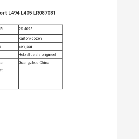
ort L494 L405 LR087081
R.
2S 4098
Karton/dozen
e
Eén jaar
Hetzelfde als origineel
van
Guangzhou China
st