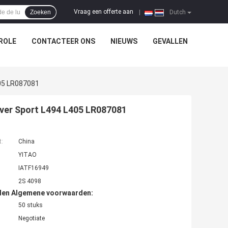
Vraag een offerte aan
Zoeken
|
Dutch
ROLE
CONTACTEER ONS
NIEUWS
GEVALLEN
405 LR087081
over Sport L494 L405 LR087081
t:
China
YITAO
IATF16949
2S 4098
den Algemene voorwaarden:
50 stuks
Negotiate