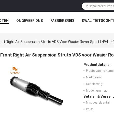
CTEN
ONGEVEER ONS
FABRIEKSREIS
KWALITEITSCONT
ont Right Air Suspension Struts VDS Voor Waaier Rover Sport L494 L
Front Right Air Suspension Struts VDS voor Waaier R
Productdetails:
Plaats van herkoms
Merknaam:
Certificering:
Modelnummer:
Betalen & Verzen
Min. bestelaantal:
Prijs: