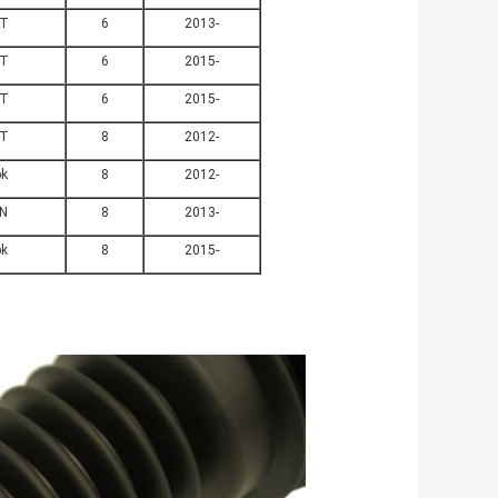
T
6
2013-
T
6
2015-
T
6
2015-
T
8
2012-
pk
8
2012-
N
8
2013-
pk
8
2015-