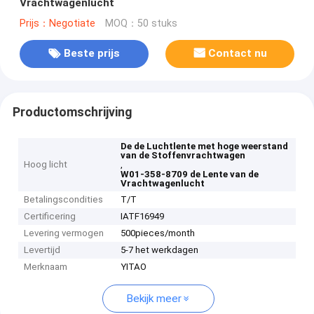
Vrachtwagenlucht
Prijs：Negotiate
MOQ：50 stuks
Beste prijs
Contact nu
Productomschrijving
De de Luchtlente met hoge weerstand
van de Stoffenvrachtwagen
Hoog licht
,
W01-358-8709 de Lente van de
Vrachtwagenlucht
Betalingscondities
T/T
Certificering
IATF16949
Levering vermogen
500pieces/month
Levertijd
5-7 het werkdagen
Merknaam
YITAO
Bekijk meer