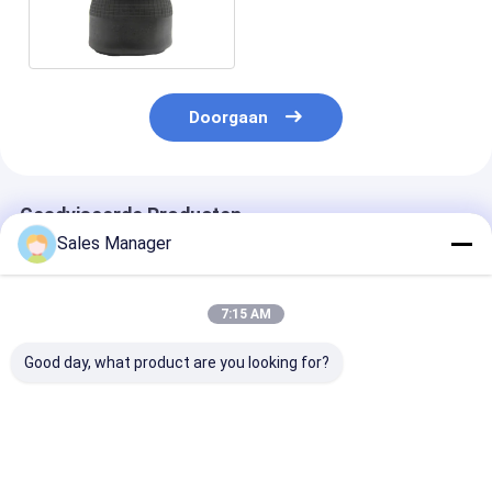
Vrachtwagenlucht
Doorgaan
Geadviseerde Producten
Sales Manager
7:15 AM
Good day, what product are you looking for?
Firestone de Lente
W01-358-9177 de
De MENSENsaf
van de
Lente van de
Yiconton Scan
Aanhangwagenlucht
Aanhangwagenlucht
BPW Hendrick
Scania Ridewel