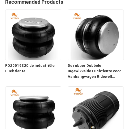
Recommended Products
FD20019320 de industriële
De rubber Dubbele
Luchtlente
Ingewikkelde Luchtlente voor
Aanhangwagen Ridewell
1003586910C Hendrickson
S8768 W01-358-6910