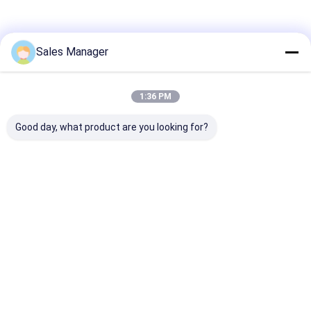
voor 11-14 Jeep Grand
Rover Sport 05-13
Cherokee RWD 4WD Linksvoor
Sales Manager
1:36 PM
Good day, what product are you looking for?
Huis
Producten
Thuis
Ongeveer
Contacteer
Desktop
Ongeveer ons
ons
ons
Site
Sitemap
Privacybeleid