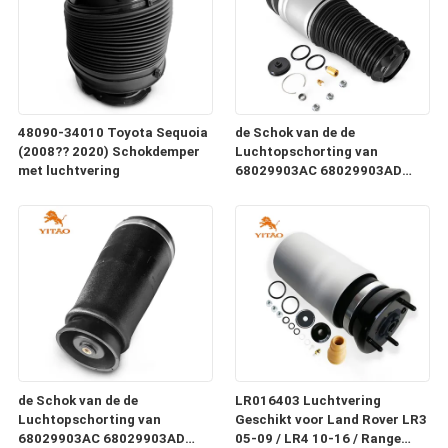
48090-34010 Toyota Sequoia
de Schok van de de
(2008?? 2020) Schokdemper
Luchtopschorting van
met luchtvering
68029903AC 68029903AD
voor 11-14 Jeep Grand
Cherokee RWD 4WD Linksvoor
de Schok van de de
LR016403 Luchtvering
Luchtopschorting van
Geschikt voor Land Rover LR3
68029903AC 68029903AD
05-09 / LR4 10-16 / Range