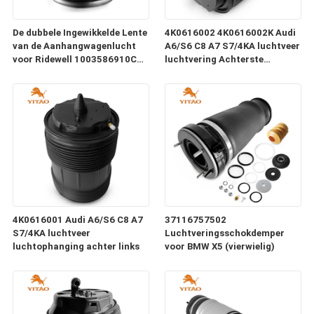
De dubbele Ingewikkelde Lente
4K0616002 4K0616002K Audi
van de Aanhangwagenlucht
A6/S6 C8 A7 S7/4KA luchtveer
voor Ridewell 1003586910C
luchtvering Achterste
Hendrickson S8768 W01-358-
rechterkant
6910
4K0616001 Audi A6/S6 C8 A7
37116757502
S7/4KA luchtveer
Luchtveringsschokdemper
luchtophanging achter links
voor BMW X5 (vierwielig)